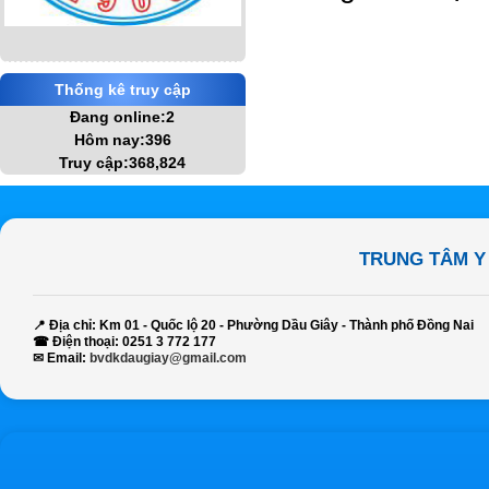
Thống kê truy cập
Đang online:2
Hôm nay:396
Truy cập:368,824
TRUNG TÂM Y
📍
Địa chỉ:
Km 01 - Quốc lộ 20 - Phường Dầu Giây - Thành phố Đồng Nai
☎
Điện thoại:
0251 3 772 177
✉
Email:
bvdkdaugiay@gmail.com