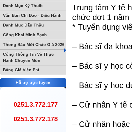
Trung tâm Y tế 
Danh Mục Kỹ Thuật
chức đợt 1 năm 
Văn Bản Chỉ Đạo - Điều Hành
* Tuyển dụng viê
Danh Mục Đấu Thầu
Công Khai Minh Bạch
– Bác sĩ đa kho
Thông Báo Mời Chào Giá 2026
Cổng Thông Tin Về Thực
Hành Chuyên Môn
– Bác sĩ y học c
Bảng Giá Viện Phí
Hỗ trợ trực tuyến
– Bác sĩ y học 
– Cử nhân Y tế 
0251.3.772.177
0251.3.772.178
– Cử nhân hoặc 