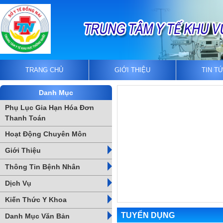
TRANG CHỦ
GIỚI THIỆU
TIN T
Danh Mục
Phụ Lục Gia Hạn Hóa Đơn
Thanh Toán
Hoạt Động Chuyên Môn
Giới Thiệu
Thông Tin Bệnh Nhân
Dịch Vụ
Kiến Thức Y Khoa
TUYỂN DỤNG
Danh Mục Văn Bản