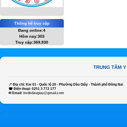
Thống kê truy cập
Đang online:4
Hôm nay:303
Truy cập:369,930
TRUNG TÂM Y
📍
Địa chỉ:
Km 01 - Quốc lộ 20 - Phường Dầu Giây - Thành phố Đồng Nai
☎
Điện thoại:
0251 3 772 177
✉
Email:
bvdkdaugiay@gmail.com