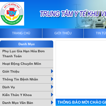
TRANG CHỦ
GIỚI THIỆU
TIN T
Danh Mục
Phụ Lục Gia Hạn Hóa Đơn
Thanh Toán
Hoạt Động Chuyên Môn
Giới Thiệu
Thông Tin Bệnh Nhân
Dịch Vụ
Kiến Thức Y Khoa
THÔNG BÁO MỜI CHÀO GI
Danh Mục Văn Bản