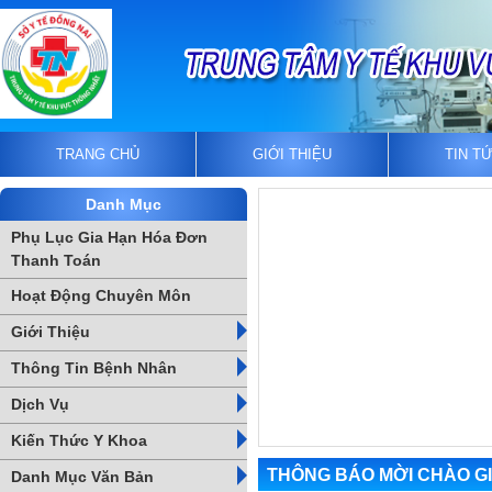
TRANG CHỦ
GIỚI THIỆU
TIN T
Danh Mục
Phụ Lục Gia Hạn Hóa Đơn
Thanh Toán
Hoạt Động Chuyên Môn
Giới Thiệu
Thông Tin Bệnh Nhân
Dịch Vụ
Kiến Thức Y Khoa
THÔNG BÁO MỜI CHÀO G
Danh Mục Văn Bản