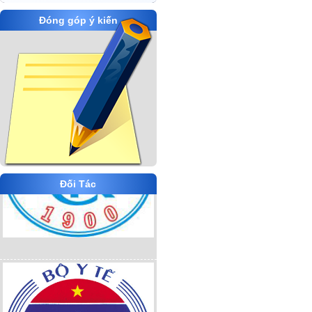
Đóng góp ý kiến
Đối Tác