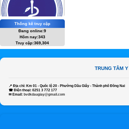
Thống kê truy cập
Đang online:9
Hôm nay:343
Truy cập:369,304
TRUNG TÂM Y
📍
Địa chỉ:
Km 01 - Quốc lộ 20 - Phường Dầu Giây - Thành phố Đồng Nai
☎
Điện thoại:
0251 3 772 177
✉
Email:
bvdkdaugiay@gmail.com