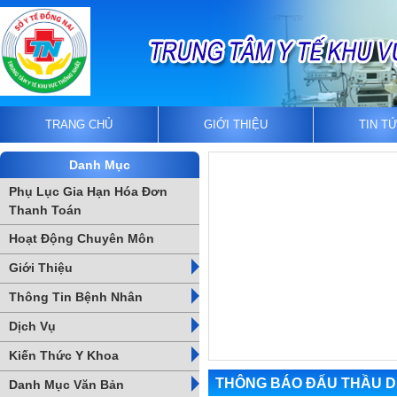
TRANG CHỦ
GIỚI THIỆU
TIN T
Danh Mục
Phụ Lục Gia Hạn Hóa Đơn
Thanh Toán
Hoạt Động Chuyên Môn
Giới Thiệu
Thông Tin Bệnh Nhân
Dịch Vụ
Kiến Thức Y Khoa
THÔNG BÁO ĐẤU THẦU DỊ
Danh Mục Văn Bản