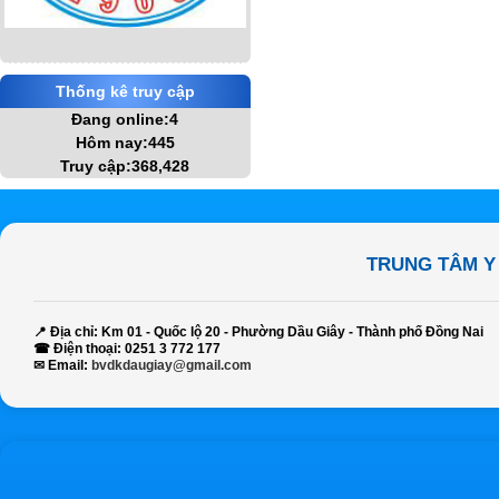
Thống kê truy cập
Đang online:4
Hôm nay:445
Truy cập:368,428
TRUNG TÂM Y
📍
Địa chỉ:
Km 01 - Quốc lộ 20 - Phường Dầu Giây - Thành phố Đồng Nai
☎
Điện thoại:
0251 3 772 177
✉
Email:
bvdkdaugiay@gmail.com