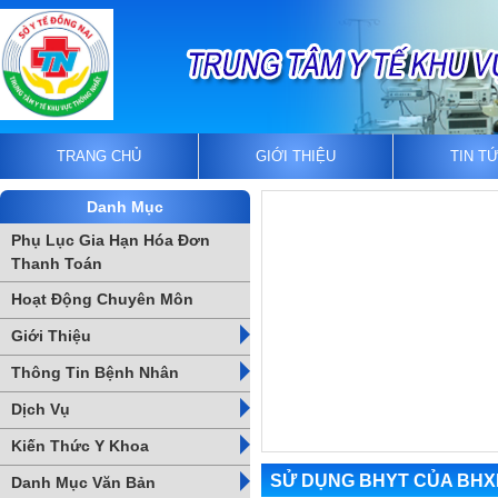
TRANG CHỦ
GIỚI THIỆU
TIN T
Danh Mục
Phụ Lục Gia Hạn Hóa Đơn
Thanh Toán
Hoạt Động Chuyên Môn
Giới Thiệu
Thông Tin Bệnh Nhân
Dịch Vụ
Kiến Thức Y Khoa
SỬ DỤNG BHYT CỦA BHX
Danh Mục Văn Bản