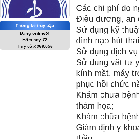
Các chi phí do n
Điều dưỡng, an
Thống kê truy cập
Sử dụng kỹ thuật
Đang online:4
đình nạo hút thai
Hôm nay:73
Truy cập:368,056
Sử dụng dịch vụ
Sử dụng vật tư y 
kính mắt, máy tr
phục hồi chức n
Khám chữa bệnh,
thảm họa;
Khám chữa bệnh 
Giám định y khoa
thần;