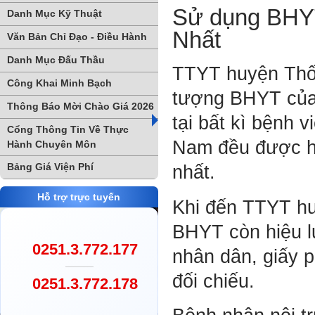
Sử dụng BHY
Danh Mục Kỹ Thuật
Nhất
Văn Bản Chỉ Đạo - Điều Hành
Danh Mục Đấu Thầu
TTYT huyện Thốn
Công Khai Minh Bạch
tượng BHYT của
Thông Báo Mời Chào Giá 2026
tại bất kì bệnh 
Cổng Thông Tin Về Thực
Nam đều được h
Hành Chuyên Môn
Bảng Giá Viện Phí
nhất.
Hỗ trợ trực tuyến
Khi đến TTYT hu
BHYT còn hiệu l
0251.3.772.177
nhân dân, giấy p
đối chiếu.
0251.3.772.178