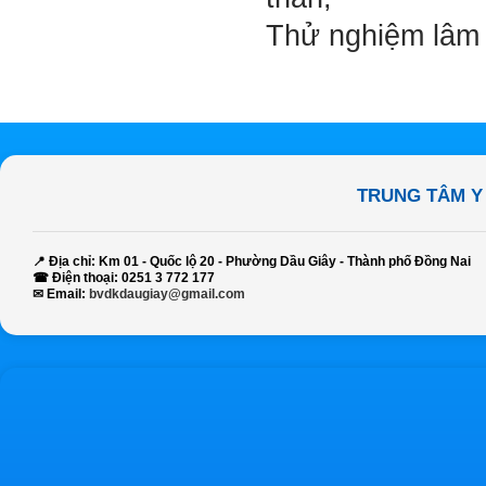
Thử nghiệm lâm 
TRUNG TÂM Y
📍
Địa chỉ:
Km 01 - Quốc lộ 20 - Phường Dầu Giây - Thành phố Đồng Nai
☎
Điện thoại:
0251 3 772 177
✉
Email:
bvdkdaugiay@gmail.com