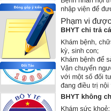
Bệnh nhân nội tr
nhập viện để đư
Đóng góp ý kiến
Phạm vi đượ
BHYT chi trả cá
Khám bệnh, chữa
kỳ, sinh con;
Khám bệnh để sà
Đối Tác
Vận chuyển ngườ
với một số đối 
đang điều trị nộ
BHYT không chi 
Khám sức khoẻ;