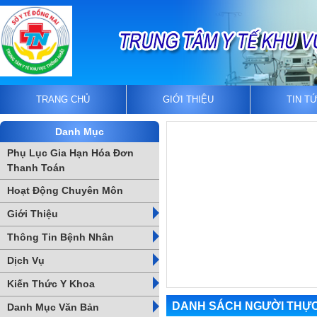
TRANG CHỦ
GIỚI THIỆU
TIN T
Danh Mục
Phụ Lục Gia Hạn Hóa Đơn
Thanh Toán
Hoạt Động Chuyên Môn
Giới Thiệu
Thông Tin Bệnh Nhân
Dịch Vụ
Kiến Thức Y Khoa
DANH SÁCH NGƯỜI THỰC
Danh Mục Văn Bản