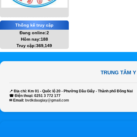
Thống kê truy cập
Đang online:2
Hôm nay:188
Truy cập:369,149
TRUNG TÂM Y
📍
Địa chỉ:
Km 01 - Quốc lộ 20 - Phường Dầu Giây - Thành phố Đồng Nai
☎
Điện thoại:
0251 3 772 177
✉
Email:
bvdkdaugiay@gmail.com