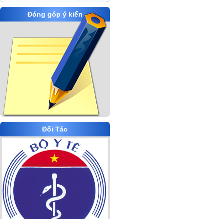
Đóng góp ý kiến
Đối Tác