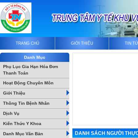
TRANG CHỦ
GIỚI THIỆU
TIN T
Danh Mục
Phụ Lục Gia Hạn Hóa Đơn
Thanh Toán
Hoạt Động Chuyên Môn
Giới Thiệu
Thông Tin Bệnh Nhân
Dịch Vụ
Kiến Thức Y Khoa
DANH SÁCH NGƯỜI THỰC 
Danh Mục Văn Bản