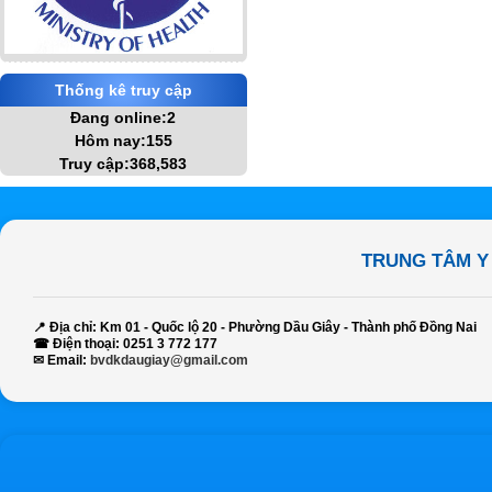
Thống kê truy cập
Đang online:2
Hôm nay:155
Truy cập:368,583
TRUNG TÂM Y
📍
Địa chỉ:
Km 01 - Quốc lộ 20 - Phường Dầu Giây - Thành phố Đồng Nai
☎
Điện thoại:
0251 3 772 177
✉
Email:
bvdkdaugiay@gmail.com