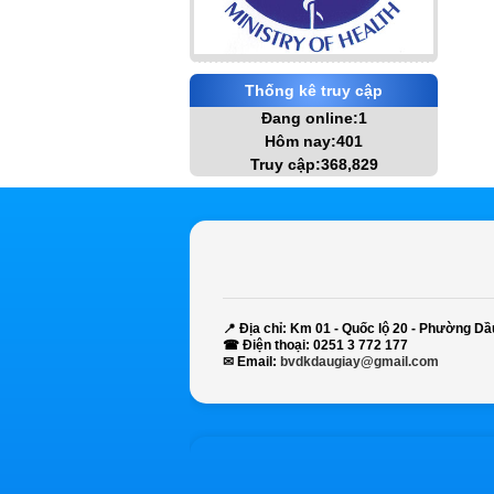
Thống kê truy cập
Đang online:1
Hôm nay:401
Truy cập:368,829
📍
Địa chỉ:
Km 01 - Quốc lộ 20 - Phường Dầ
☎
Điện thoại:
0251 3 772 177
✉
Email:
bvdkdaugiay@gmail.com