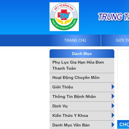
TRANG CHỦ
GIỚI T
Danh Mục
Phụ Lục Gia Hạn Hóa Đơn
Thanh Toán
Hoạt Động Chuyên Môn
Giới Thiệu
Thông Tin Bệnh Nhân
Dịch Vụ
Kiến Thức Y Khoa
CHỌ
Danh Mục Văn Bản