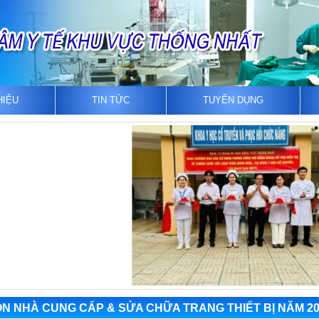
HIỆU
TIN TỨC
TUYỂN DỤNG
N NHÀ CUNG CẤP & SỬA CHỮA TRANG THIẾT BỊ NĂM 20