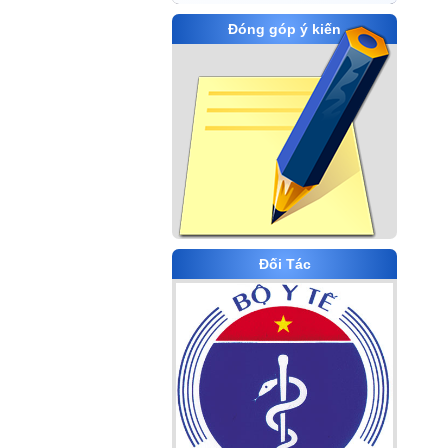
Đóng góp ý kiến
Đối Tác