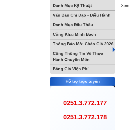
Danh Mục Kỹ Thuật
Xem 
Văn Bản Chỉ Đạo - Điều Hành
Danh Mục Đấu Thầu
Công Khai Minh Bạch
Thông Báo Mời Chào Giá 2026
Cổng Thông Tin Về Thực
Hành Chuyên Môn
Bảng Giá Viện Phí
Hỗ trợ trực tuyến
0251.3.772.177
0251.3.772.178