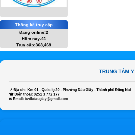
Thống kê truy cập
Đang online:2
Hôm nay:41
Truy cập:368,469
TRUNG TÂM Y
📍
Địa chỉ:
Km 01 - Quốc lộ 20 - Phường Dầu Giây - Thành phố Đồng Nai
☎
Điện thoại:
0251 3 772 177
✉
Email:
bvdkdaugiay@gmail.com