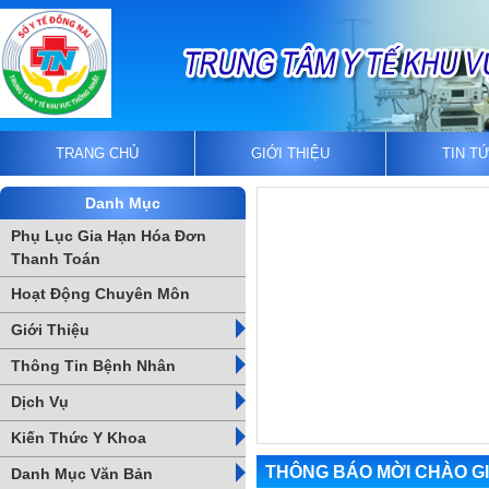
TRANG CHỦ
GIỚI THIỆU
TIN T
Danh Mục
Phụ Lục Gia Hạn Hóa Đơn
Thanh Toán
Hoạt Động Chuyên Môn
Giới Thiệu
Thông Tin Bệnh Nhân
Dịch Vụ
Kiến Thức Y Khoa
THÔNG BÁO MỜI CHÀO GI
Danh Mục Văn Bản